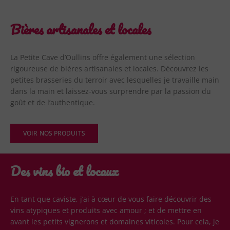
Bières artisanales et locales
La Petite Cave d’Oullins offre également une sélection
rigoureuse de bières artisanales et locales. Découvrez les
petites brasseries du terroir avec lesquelles je travaille main
dans la main et laissez-vous surprendre par la passion du
goût et de l’authentique.
VOIR NOS PRODUITS
Des vins bio et locaux
En tant que caviste, j’ai à cœur de vous faire découvrir des
vins atypiques et produits avec amour ; et de mettre en
avant les petits vignerons et domaines viticoles. Pour cela, je