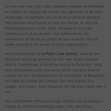
superquartz
En tant que cave à vin, nous sommes soucieux de défendre
movement
les valeurs du respect du terroir, des vignerons et de leurs
that
vendanges, du domaine viticole et du produit en général.
was
Vous pouvez vous fournir en vins du monde, en vins bio,
exclusive
biodynamique ou nature. Vous retrouverez aussi les
to
meilleurs vins et les grands crus millésimés et nos
them
sommeliers se feront un plaisir de vous orienter vers la
and
cuvée adaptée à vos envies ou à vos dégustations.
featured
a
Les professionnels de
la Petite Cave Oullins
, vous feront
rechargeable
découvrir une large gamme de vins avec divers cépages
battery
dont le Chardonnay, le Syrah ou encore le Pinot Noir. Mais
and
vous retrouverez aussi une vente de vin d’origine diverse
some
comme les vins de Bordeaux ou du Sud Ouest, le Beaujolais,
extra
les Côtes du Rhône, les Coteaux. Des vins blancs, vins
functionality.
https://fakerolex.is/
rouges, vins rosés… vous trouverez de tout dans cette cave à
rolex
vin.
is
Vous dénicherez même une large sélection de spiritueux à
the
l’instar du rhum et du whisky single malt, des bières
most