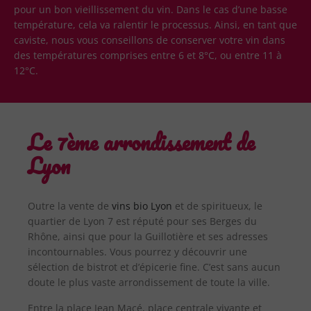
pour un bon vieillissement du vin. Dans le cas d’une basse
température, cela va ralentir le processus. Ainsi, en tant que
caviste, nous vous conseillons de conserver votre vin dans
des températures comprises entre 6 et 8°C, ou entre 11 à
12°C.
Le 7ème arrondissement de
Lyon
Outre la vente de
vins bio Lyon
et de spiritueux, le
quartier de Lyon 7 est réputé pour ses Berges du
Rhône, ainsi que pour la Guillotière et ses adresses
incontournables. Vous pourrez y découvrir une
sélection de bistrot et d’épicerie fine. C’est sans aucun
doute le plus vaste arrondissement de toute la ville.
Entre la place Jean Macé, place centrale vivante et