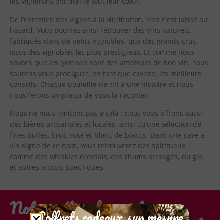
les vignerons ont donné tout leur cœur.
combined
with
De l’entretien des vignes à la vinification, rien n’est laissé au
wonderful.
hasard. Vous pourrez ainsi retrouver des vins naturels,
fabriqués dans de petits vignobles, que des grands crus,
issus des vignobles les plus prestigieux. Et comme nous
savons que les lyonnais sont des amateurs de bon vin, nous
saurons vous prodiguer, en tant que caviste, les meilleurs
conseils. Chaque bouteille de vin à une histoire et nous
nous ferons un plaisir de vous la raconter.
Nous ne nous limitons pas à cela : nous vous offrons aussi
des bières artisanales et locales, ainsi qu’une sélection de
fines bulles, brut, rosé et blanc de blancs. Dans une cave à
vin digne de ce nom, vous retrouverez des spiritueux
comme des whiskies écossais, des rhums arrangés, du gin
et autres alcools spécifiques.
Notre métier de caviste : vous
Coffrets cadeaux sur mesure