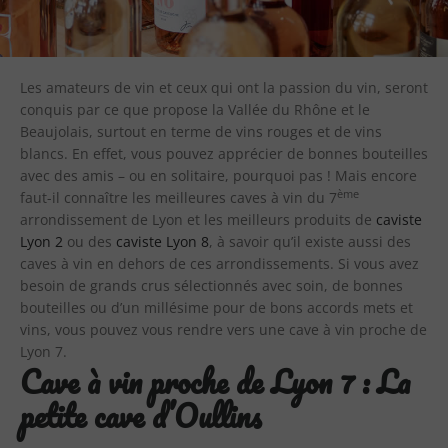
Les amateurs de vin et ceux qui ont la passion du vin, seront
conquis par ce que propose la Vallée du Rhône et le
Beaujolais, surtout en terme de vins rouges et de vins
blancs. En effet, vous pouvez apprécier de bonnes bouteilles
avec des amis – ou en solitaire, pourquoi pas ! Mais encore
ème
faut-il connaître les meilleures caves à vin du 7
arrondissement de Lyon et les meilleurs produits de
caviste
Lyon 2
ou des
caviste Lyon 8
, à savoir qu’il existe aussi des
caves à vin en dehors de ces arrondissements. Si vous avez
besoin de grands crus sélectionnés avec soin, de bonnes
bouteilles ou d’un millésime pour de bons accords mets et
vins, vous pouvez vous rendre vers une cave à vin proche de
Lyon 7.
Cave à vin proche de Lyon 7 : La
wherewatches.com
produce
petite cave d’Oullins
a
new