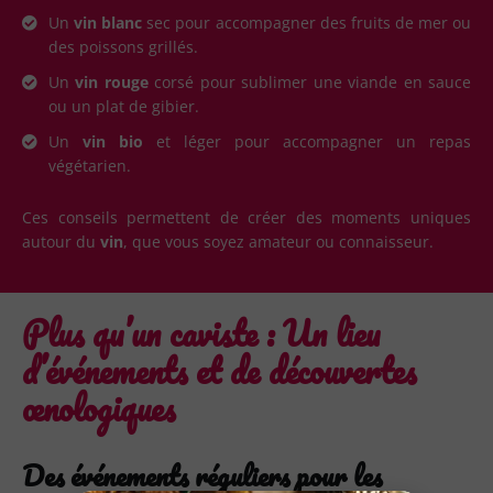
Un
vin blanc
sec pour accompagner des fruits de mer ou
des poissons grillés.
Un
vin rouge
corsé pour sublimer une viande en sauce
ou un plat de gibier.
Un
vin bio
et léger pour accompagner un repas
végétarien.
Ces conseils permettent de créer des moments uniques
autour du
vin
, que vous soyez amateur ou connaisseur.
Plus qu’un caviste : Un lieu
d’événements et de découvertes
œnologiques
Des événements réguliers pour les